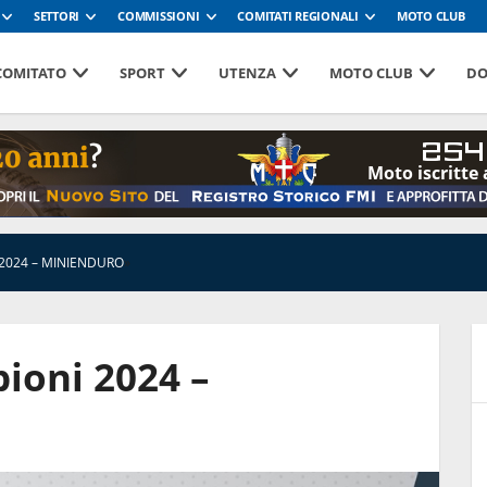
SETTORI
COMMISSIONI
COMITATI REGIONALI
MOTO CLUB
 COMITATO
SPORT
UTENZA
MOTO CLUB
DO
254
Moto iscritte 
2024 – MINIENDURO
»
ioni 2024 –